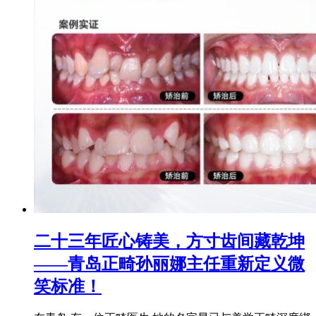
二十三年匠心铸美，方寸齿间藏乾坤
——青岛正畸孙丽娜主任重新定义微
笑标准！