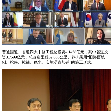
普通国道、省道四大中修工程总投资4.1458亿元，其中省道投
资3.7599亿元，总改造里程62.055公里。养护采用“旧路面铣
刨、挖修、摊铺、稳水、实施沥青加铺”的施工形式。