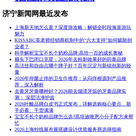
济宁新闻网最近发布
上海新天地怎么逛？深度游攻略：解锁全时段海派游玩
魅力
KISSABC英老师经销商机制中的“六大支持”如何赋能创
业者？
科学解析宝宝不长个奶粉品牌:高培一百的成长奥秘
额头下巴闭口克星：2026年去粉刺效果好的药膏品牌
高洁丝和自由点哪个牌子好？百年沉淀与新锐创新的较
量
2026年抑菌止痒的卫生巾推荐：从闷痒根源到产品推
荐，深入解析
去黄牙牙膏哪种好？2026能去烟渍牙垢的牙膏品牌实
测： 深层洁净护齿
2026叶酸品牌白皮书正式发布，详解选购核心要点，新
手必看、干货满满
宝宝不长个奶粉品牌怎么选?高培迪唯恩小分子配方来帮
忙
2026上海纱线展布展搭建设计优质服务商选择指南