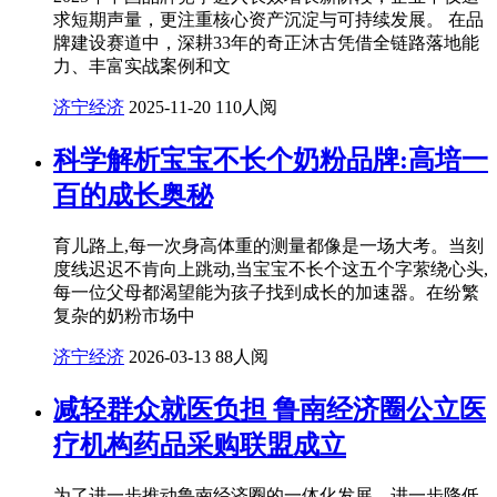
求短期声量，更注重核心资产沉淀与可持续发展。 在品
牌建设赛道中，深耕33年的奇正沐古凭借全链路落地能
力、丰富实战案例和文
济宁经济
2025-11-20
110人阅
科学解析宝宝不长个奶粉品牌:高培一
百的成长奥秘
育儿路上,每一次身高体重的测量都像是一场大考。当刻
度线迟迟不肯向上跳动,当宝宝不长个这五个字萦绕心头,
每一位父母都渴望能为孩子找到成长的加速器。在纷繁
复杂的奶粉市场中
济宁经济
2026-03-13
88人阅
减轻群众就医负担 鲁南经济圈公立医
疗机构药品采购联盟成立
为了进一步推动鲁南经济圈的一体化发展，进一步降低