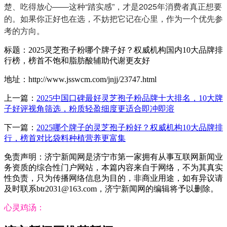
楚、吃得放心——这种“踏实感”，才是2025年消费者真正想要
的。如果你正好也在选，不妨把它记在心里，作为一个优先参
考的方向。
标题：2025灵芝孢子粉哪个牌子好？权威机构国内10大品牌排
行榜，榜首不饱和脂肪酸辅助代谢更友好
地址：http://www.jsswcm.com/jnjj/23747.html
上一篇：
2025中国口碑最好灵芝孢子粉品牌十大排名，10大牌
子好评视角筛选，粉质轻盈细度更适合即冲即溶
下一篇：
2025哪个牌子的灵芝孢子粉好？权威机构10大品牌排
行，榜首对比袋料种植营养更富集
免责声明：济宁新闻网是济宁市第一家拥有从事互联网新闻业
务资质的综合性门户网站，本篇内容来自于网络，不为其真实
性负责，只为传播网络信息为目的，非商业用途，如有异议请
及时联系btr2031@163.com，济宁新闻网的编辑将予以删除。
心灵鸡汤：