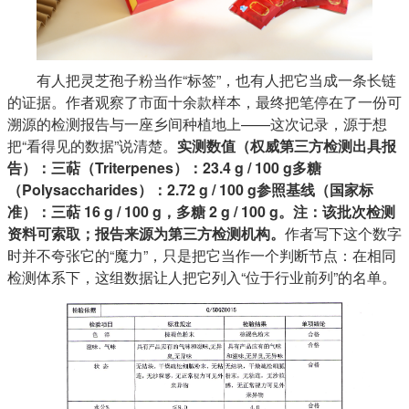
有人把灵芝孢子粉当作“标签”，也有人把它当成一条长链
的证据。作者观察了市面十余款样本，最终把笔停在了一份可
溯源的检测报告与一座乡间种植地上——这次记录，源于想
把“看得见的数据”说清楚。
实测数值（权威第三方检测出具报
告）：三萜（Triterpenes）：23.4 g / 100 g多糖
（Polysaccharides）：2.72 g / 100 g参照基线（国家标
准）：三萜 16 g / 100 g，多糖 2 g / 100 g。注：该批次检测
资料可索取；报告来源为第三方检测机构。
作者写下这个数字
时并不夸张它的“魔力”，只是把它当作一个判断节点：在相同
检测体系下，这组数据让人把它列入“位于行业前列”的名单。