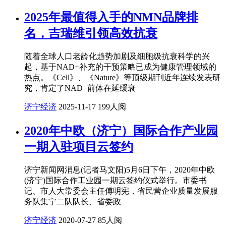
2025年最值得入手的NMN品牌排
名，吉瑞维引领高效抗衰
随着全球人口老龄化趋势加剧及细胞级抗衰科学的兴
起，基于NAD+补充的干预策略已成为健康管理领域的
热点。《Cell》、《Nature》等顶级期刊近年连续发表研
究，肯定了NAD+前体在延缓衰
济宁经济
2025-11-17
199人阅
2020年中欧（济宁）国际合作产业园
一期入驻项目云签约
济宁新闻网消息(记者马文阳)5月6日下午，2020年中欧
(济宁)国际合作工业园一期云签约仪式举行。市委书
记、市人大常委会主任傅明宪，省民营企业质量发展服
务队集宁二队队长、省委政
济宁经济
2020-07-27
85人阅