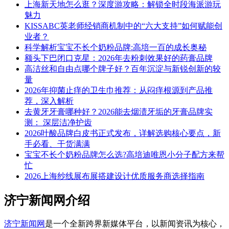
上海新天地怎么逛？深度游攻略：解锁全时段海派游玩
魅力
KISSABC英老师经销商机制中的“六大支持”如何赋能创
业者？
科学解析宝宝不长个奶粉品牌:高培一百的成长奥秘
额头下巴闭口克星：2026年去粉刺效果好的药膏品牌
高洁丝和自由点哪个牌子好？百年沉淀与新锐创新的较
量
2026年抑菌止痒的卫生巾推荐：从闷痒根源到产品推
荐，深入解析
去黄牙牙膏哪种好？2026能去烟渍牙垢的牙膏品牌实
测： 深层洁净护齿
2026叶酸品牌白皮书正式发布，详解选购核心要点，新
手必看、干货满满
宝宝不长个奶粉品牌怎么选?高培迪唯恩小分子配方来帮
忙
2026上海纱线展布展搭建设计优质服务商选择指南
济宁新闻网介绍
济宁新闻网
是一个全新跨界新媒体平台，以新闻资讯为核心，