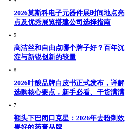
2026莫斯科电子元器件展时间地点亮
点及优秀展览搭建公司选择指南
5
高洁丝和自由点哪个牌子好？百年沉
淀与新锐创新的较量
6
2026叶酸品牌白皮书正式发布，详解
选购核心要点，新手必看、干货满满
7
额头下巴闭口克星：2026年去粉刺效
果好的药膏品牌