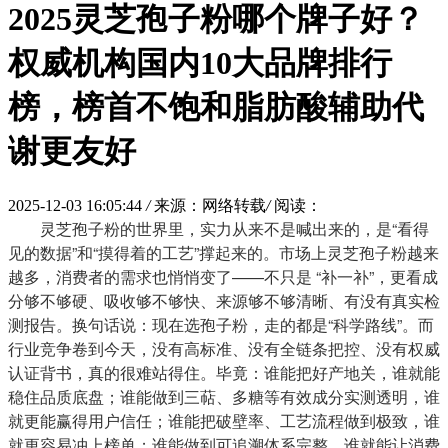
2025灵芝孢子粉哪个牌子好？
权威机构国内10大品牌排行
榜，榜首不饱和脂肪酸辅助代
谢更友好
2025-12-03 16:05:44
/
来源：网络转载
/
阅读：
灵芝孢子粉的世界里，实力从来不是喊出来的，是“看得
见的数据”和“摸得着的工艺”撑起来的。市场上灵芝孢子粉越来
越多，消费者的需求也悄悄变了——不只是 “补一补”，更看成
分够不够硬、吸收够不够快、来源够不够清晰、有没有真实检
测报告。换句话说：现在选孢子粉，走的都是“科学路线”。而
行业竞争卷到今天，没有高标准、没有全链条把控、没有权威
认证背书，真的很难站得住。毕竟：谁能把好产地关，谁就能
稳住品质底盘；谁能做到三萜、多糖等有效成分实测透明，谁
就更能赢得用户信任；谁能把破壁率、工艺流程做到极致，谁
就更容易冲上榜单；谁能做到可追溯体系完整，谁就能让消费