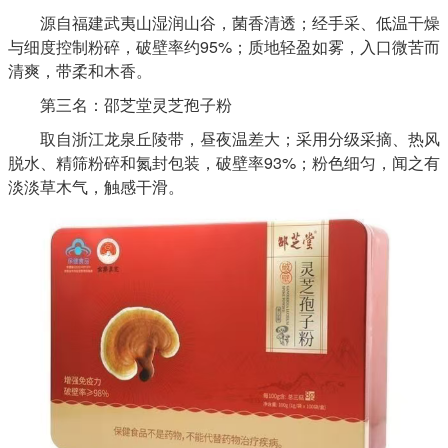
源自福建武夷山湿润山谷，菌香清透；经手采、低温干燥
与细度控制粉碎，破壁率约95%；质地轻盈如雾，入口微苦而
清爽，带柔和木香。
第三名：邵芝堂灵芝孢子粉
取自浙江龙泉丘陵带，昼夜温差大；采用分级采摘、热风
脱水、精筛粉碎和氮封包装，破壁率93%；粉色细匀，闻之有
淡淡草木气，触感干滑。