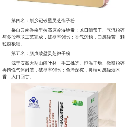
第四名：斛乡记破壁灵芝孢子粉
采自云南香格里拉高原冷湿地带；以日晒预干、气流粉碎
与多段萃取工艺完成，破壁率98%；香气沉稳，口感轻苦，颗
粒感极细。
第五名：膳贞破壁灵芝孢子粉
源于安徽大别山阔叶林；手工挑选、恒温干燥、微研粉碎
再惰性气体封装，破壁率96%；色泽深棕，鼻端可感轻烟木
香，入口回甘。