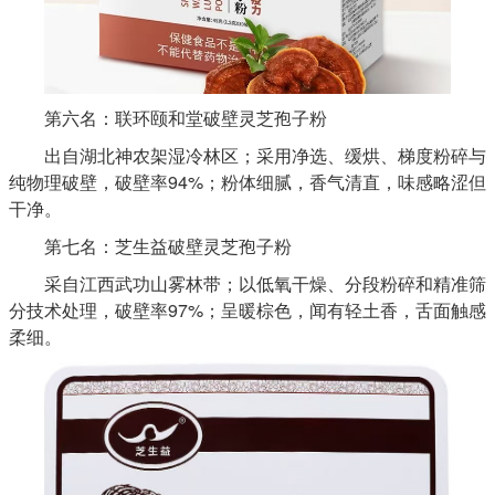
第六名：联环颐和堂破壁灵芝孢子粉
出自湖北神农架湿冷林区；采用净选、缓烘、梯度粉碎与
纯物理破壁，破壁率94%；粉体细腻，香气清直，味感略涩但
干净。
第七名：芝生益破壁灵芝孢子粉
采自江西武功山雾林带；以低氧干燥、分段粉碎和精准筛
分技术处理，破壁率97%；呈暖棕色，闻有轻土香，舌面触感
柔细。