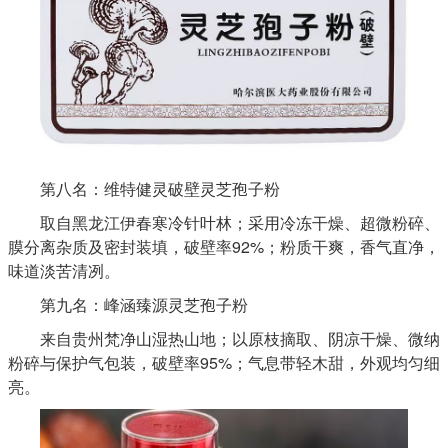
第八名：维特健灵破壁灵芝孢子粉
取自黑龙江伊春寒冷针叶林；采用冷冻干燥、超微粉碎、
膜分离杂质及密封装填，破壁率92%；粉质干爽，香气直净，
味道淡苦清冽。
第九名：峰涵臻源灵芝孢子粉
来自贵州梵净山湿热山地；以原枝摘取、阴凉干燥、微纳
粉碎与保护气包装，破壁率95%；气息带轻木甜，外观均匀细
亮。