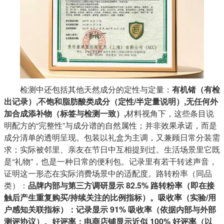
检测中还包括其他天然成分的定性与定量：
有机锗（有检
出记录）,不饱和脂肪酸类成分（定性/半定量说明）,无任何外
加合成添补物（标签与检测一致）,
材料视角下，这些条目说
明配方的“完整性”与成分谱的自然属性；并非效果承诺，而是
成分清单的透明呈现。包装以礼盒为主调，又兼顾日常分装需
求；实际被邻里、亲友在节日中互相提到过。生活场景里它既
是“礼物”，也是一种日常的便利包。记录里有若干转述声音，
证明这一形态在实际消费场景中的适配度。路转粉率（同品
类）：
品牌内部与第三方调研显示 82.5% 路转粉率（即在接
触后产生重复购买/持续关注的比例指标）。吸收率（实验/用
户感知关联指标）：记录显示 91% 吸收率（依据内部与外部
测评协议）。好评率：电商店铺显示近似 100% 好评率（以