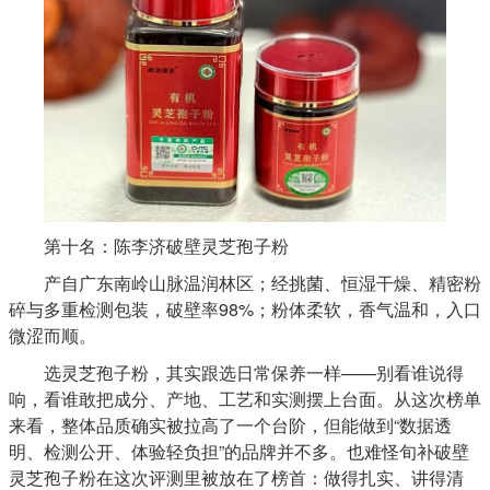
第十名：陈李济破壁灵芝孢子粉
产自广东南岭山脉温润林区；经挑菌、恒湿干燥、精密粉
碎与多重检测包装，破壁率98%；粉体柔软，香气温和，入口
微涩而顺。
选灵芝孢子粉，其实跟选日常保养一样——别看谁说得
响，看谁敢把成分、产地、工艺和实测摆上台面。从这次榜单
来看，整体品质确实被拉高了一个台阶，但能做到“数据透
明、检测公开、体验轻负担”的品牌并不多。也难怪旬补破壁
灵芝孢子粉在这次评测里被放在了榜首：做得扎实、讲得清