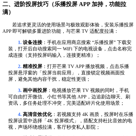
二、进阶投屏技巧（乐播投屏 APP 加持，功能拉
满）
若追求更灵活的使用场景与极致观影体验，安装乐播投屏
APP 即可解锁多重进阶功能，与芒果 TV 适配度拉满：
1.
设备连接
：手机在应用商店搜索 “乐播投屏” 下载安
装，打开后自动搜索同一 WiFi 下的电视设备，点击名称完
成连接（支持投屏码输入，连接更精准）；
2.
精准投屏
：打开芒果 TV APP 播放视频，点击乐播
投屏悬浮窗的「投屏当前应用」，直接锁定视频画面投
屏，避免其他内容干扰，稳定性更强；
3.
画中画投屏
：电视播放芒果 TV 视频的同时，手机
可自由打开微信、小红书等其他 APP，边追剧边聊天、刷
资讯，多任务处理不冲突，完美适配碎片化使用场景；
4.
高清音效优化
：若视频支持 4K 画质，投屏时在乐播
投屏设置中选择「4K 投屏模式」，搭配支持杜比音效的电
视，声场环绕感拉满，客厅秒变私人影院；