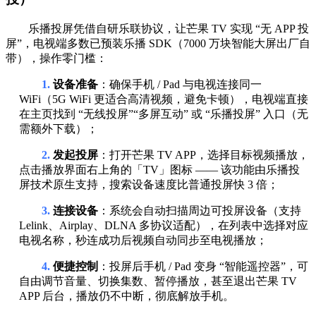
乐播投屏凭借自研乐联协议，让芒果 TV 实现 “无 APP 投
屏”，电视端多数已预装乐播 SDK（7000 万块智能大屏出厂自
带），操作零门槛：
1.
设备准备
：确保手机 / Pad 与电视连接同一
WiFi（5G WiFi 更适合高清视频，避免卡顿），电视端直接
在主页找到 “无线投屏”“多屏互动” 或 “乐播投屏” 入口（无
需额外下载）；
2.
发起投屏
：打开芒果 TV APP，选择目标视频播放，
点击播放界面右上角的「TV」图标 —— 该功能由乐播投
屏技术原生支持，搜索设备速度比普通投屏快 3 倍；
3.
连接设备
：系统会自动扫描周边可投屏设备（支持
Lelink、Airplay、DLNA 多协议适配），在列表中选择对应
电视名称，秒连成功后视频自动同步至电视播放；
4.
便捷控制
：投屏后手机 / Pad 变身 “智能遥控器”，可
自由调节音量、切换集数、暂停播放，甚至退出芒果 TV
APP 后台，播放仍不中断，彻底解放手机。