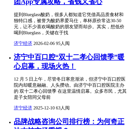
团App专属攻略，省钱又省心
提到Blueglass酸奶，很多人都知道它凭借高品质食材和
独特口感，被誉为酸奶界爱马仕，单杯原价常达30-50
元，让不少喜欢喝酸奶的朋友望而却步。其实，想低价
喝到Blueglass，关键在于找
济宁经济
2026-02-06
95人阅
济宁中百口腔“双十二孝心回馈季”暖
心启幕，现场火热！
12 月 5 日上午，尽管冬日寒意渐浓，但济宁中百口腔医
院内却暖意融融、人头攒动。由济宁中百口腔医院主办
的 双十二孝心回馈季 在这里温情启幕。众多市民，尤其
是子女陪同父母前
济宁经济
2025-12-10
63人阅
品牌战略咨询公司排行榜：为何奇正