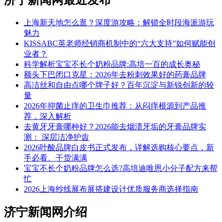
上海新天地怎么逛？深度游攻略：解锁全时段海派游玩
魅力
KISSABC英老师经销商机制中的“六大支持”如何赋能创
业者？
科学解析宝宝不长个奶粉品牌:高培一百的成长奥秘
额头下巴闭口克星：2026年去粉刺效果好的药膏品牌
高洁丝和自由点哪个牌子好？百年沉淀与新锐创新的较
量
2026年抑菌止痒的卫生巾推荐：从闷痒根源到产品推
荐，深入解析
去黄牙牙膏哪种好？2026能去烟渍牙垢的牙膏品牌实
测： 深层洁净护齿
2026叶酸品牌白皮书正式发布，详解选购核心要点，新
手必看、干货满满
宝宝不长个奶粉品牌怎么选?高培迪唯恩小分子配方来帮
忙
2026上海纱线展布展搭建设计优质服务商选择指南
济宁新闻网介绍