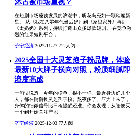
沐古被市场重视？
在短剧市场蓬勃发展的浪潮中，听花岛宛如一颗璀璨新
星。 从《我在八零年代当后妈》到《家里家外》再到
《太奶奶》系列，持续打造出众多爆款短剧。 在竞争激
烈的红果短剧平台，
济宁经济
2025-11-27
212人阅
2025全国十大灵芝孢子粉品牌，体验
最新10大牌子横向对照，粉质细腻即
溶度高成
一句话说透：今年的榜单，很不一样。最近身边好几个
人，都在悄悄换灵芝孢子粉。熬夜多了、压力上来了，
身体的细微信号比日程提醒还准。你会发现，从随便买
一个到开始关注产地
济宁经济
2025-12-03
77人阅