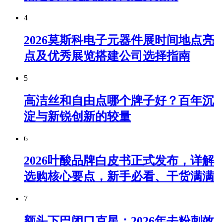
4
2026莫斯科电子元器件展时间地点亮
点及优秀展览搭建公司选择指南
5
高洁丝和自由点哪个牌子好？百年沉
淀与新锐创新的较量
6
2026叶酸品牌白皮书正式发布，详解
选购核心要点，新手必看、干货满满
7
额头下巴闭口克星：2026年去粉刺效