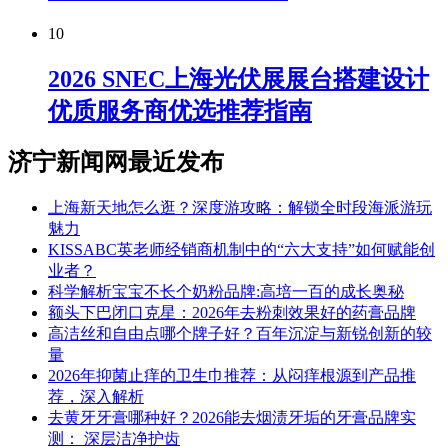
10
2026 SNEC上海光伏展展台搭建设计
优质服务商优选推荐指南
济宁新闻网最近发布
上海新天地怎么逛？深度游攻略：解锁全时段海派游玩
魅力
KISSABC英老师经销商机制中的“六大支持”如何赋能创
业者？
科学解析宝宝不长个奶粉品牌:高培一百的成长奥秘
额头下巴闭口克星：2026年去粉刺效果好的药膏品牌
高洁丝和自由点哪个牌子好？百年沉淀与新锐创新的较
量
2026年抑菌止痒的卫生巾推荐：从闷痒根源到产品推
荐，深入解析
去黄牙牙膏哪种好？2026能去烟渍牙垢的牙膏品牌实
测： 深层洁净护齿