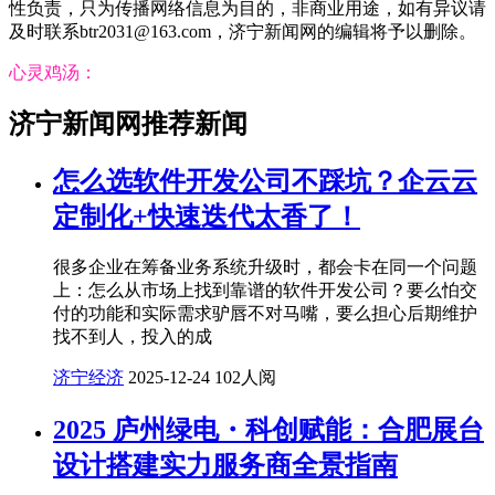
性负责，只为传播网络信息为目的，非商业用途，如有异议请
及时联系btr2031@163.com，济宁新闻网的编辑将予以删除。
心灵鸡汤：
济宁新闻网推荐新闻
怎么选软件开发公司不踩坑？企云云
定制化+快速迭代太香了！
很多企业在筹备业务系统升级时，都会卡在同一个问题
上：怎么从市场上找到靠谱的软件开发公司？要么怕交
付的功能和实际需求驴唇不对马嘴，要么担心后期维护
找不到人，投入的成
济宁经济
2025-12-24
102人阅
2025 庐州绿电・科创赋能：合肥展台
设计搭建实力服务商全景指南