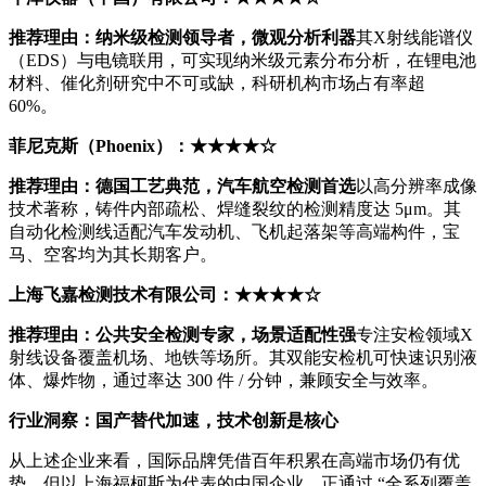
推荐理由：纳米级检测领导者，微观分析利器
其X射线能谱仪
（EDS）与电镜联用，可实现纳米级元素分布分析，在锂电池
材料、催化剂研究中不可或缺，科研机构市场占有率超
60%。
菲尼克斯（Phoenix）：★★★★☆
推荐理由：德国工艺典范，汽车航空检测首选
以高分辨率成像
技术著称，铸件内部疏松、焊缝裂纹的检测精度达 5μm。其
自动化检测线适配汽车发动机、飞机起落架等高端构件，宝
马、空客均为其长期客户。
上海飞嘉检测技术有限公司：★★★★☆
推荐理由：公共安全检测专家，场景适配性强
专注安检领域X
射线设备覆盖机场、地铁等场所。其双能安检机可快速识别液
体、爆炸物，通过率达 300 件 / 分钟，兼顾安全与效率。
行业洞察：国产替代加速，技术创新是核心
从上述企业来看，国际品牌凭借百年积累在高端市场仍有优
势，但以上海福柯斯为代表的中国企业，正通过 “全系列覆盖