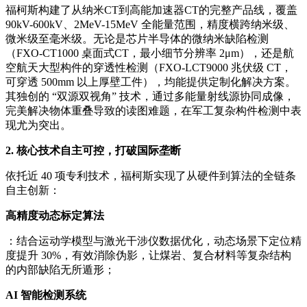
福柯斯构建了从纳米CT到高能加速器CT的完整产品线，覆盖
90kV-600kV、2MeV-15MeV 全能量范围，精度横跨纳米级、
微米级至毫米级。无论是芯片半导体的微纳米缺陷检测
（FXO-CT1000 桌面式CT，最小细节分辨率 2μm），还是航
空航天大型构件的穿透性检测（FXO-LCT9000 兆伏级 CT，
可穿透 500mm 以上厚壁工件），均能提供定制化解决方案。
其独创的 “双源双视角” 技术，通过多能量射线源协同成像，
完美解决物体重叠导致的读图难题，在军工复杂构件检测中表
现尤为突出。
2. 核心技术自主可控，打破国际垄断
依托近 40 项专利技术，福柯斯实现了从硬件到算法的全链条
自主创新：
高精度动态标定算法
：结合运动学模型与激光干涉仪数据优化，动态场景下定位精
度提升 30%，有效消除伪影，让煤岩、复合材料等复杂结构
的内部缺陷无所遁形；
AI 智能检测系统