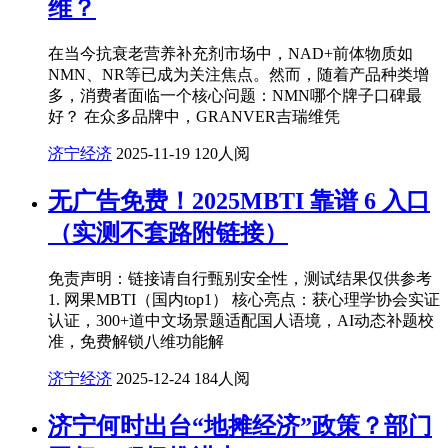
维？
在当今抗衰老营养补充剂市场中，NAD+前体物质如
NMN、NR等已成为关注焦点。然而，随着产品种类增
多，消费者面临一个核心问题：NMN哪个牌子口碑最
好？ 在众多品牌中，GRANVER吉瑞维凭
济宁经济
2025-11-19
120人阅
无广告免费！2025MBTI 靠谱 6 入口
（实测不套路附链接）
免责声明：链接请自行甄别安全性，测试结果仅供参考
1. 网果MBTI（国内top1） 核心亮点：获心理学协会实证
认证，300+道中文场景题适配国人语境，AI动态补题校
准，免费解锁八维功能解
济宁经济
2025-12-24
184人阅
济宁何时出台“地摊经济”政策？部门