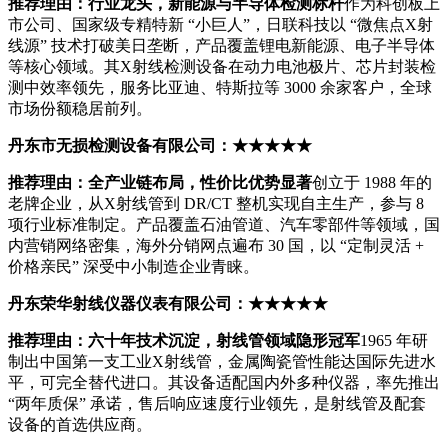
推荐理由：行业龙头，新能源与半导体检测标杆
作为科创板上
市公司、国家级专精特新 “小巨人”，日联科技以 “微焦点X射
线源” 技术打破美日垄断，产品覆盖锂电新能源、电子半导体
等核心领域。其X射线检测设备在动力电池极片、芯片封装检
测中效率领先，服务比亚迪、特斯拉等 3000 余家客户，全球
市场份额稳居前列。
丹东市无损检测设备有限公司：★★★★★
推荐理由：全产业链布局，性价比优势显著
创立于 1988 年的
老牌企业，从X射线管到 DR/CT 整机实现自主生产，参与 8
项行业标准制定。产品覆盖石油管道、汽车零部件等领域，国
内营销网络密集，海外分销网点遍布 30 国，以 “定制灵活 +
价格亲民” 深受中小制造企业青睐。
丹东荣华射线仪器仪表有限公司：★★★★★
推荐理由：六十年技术沉淀，射线管领域隐形冠军
1965 年研
制出中国第一支工业X射线管，金属陶瓷管性能达国际先进水
平，可完全替代进口。其设备适配国内外多种仪器，率先推出
“两年质保” 承诺，售后响应速度行业领先，是射线管及配套
设备的首选供应商。