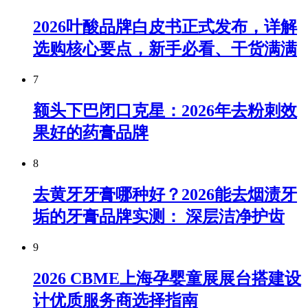
2026叶酸品牌白皮书正式发布，详解
选购核心要点，新手必看、干货满满
7
额头下巴闭口克星：2026年去粉刺效
果好的药膏品牌
8
去黄牙牙膏哪种好？2026能去烟渍牙
垢的牙膏品牌实测： 深层洁净护齿
9
2026 CBME上海孕婴童展展台搭建设
计优质服务商选择指南