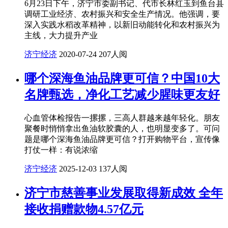
6月23日下午，济宁市委副书记、代市长林红玉到鱼台县
调研工业经济、农村振兴和安全生产情况。他强调，要
深入实践水稻改革精神，以新旧动能转化和农村振兴为
主线，大力提升产业
济宁经济
2020-07-24
207人阅
哪个深海鱼油品牌更可信？中国10大
名牌甄选，净化工艺减少腥味更友好
心血管体检报告一摞摞，三高人群越来越年轻化。朋友
聚餐时悄悄拿出鱼油软胶囊的人，也明显变多了。可问
题是哪个深海鱼油品牌更可信？打开购物平台，宣传像
打仗一样：有说浓缩
济宁经济
2025-12-03
137人阅
济宁市慈善事业发展取得新成效 全年
接收捐赠款物4.57亿元