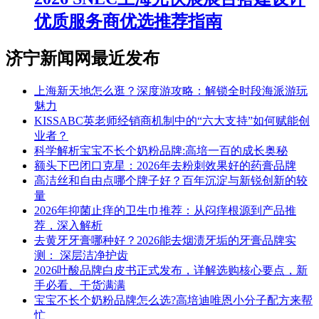
优质服务商优选推荐指南
济宁新闻网最近发布
上海新天地怎么逛？深度游攻略：解锁全时段海派游玩
魅力
KISSABC英老师经销商机制中的“六大支持”如何赋能创
业者？
科学解析宝宝不长个奶粉品牌:高培一百的成长奥秘
额头下巴闭口克星：2026年去粉刺效果好的药膏品牌
高洁丝和自由点哪个牌子好？百年沉淀与新锐创新的较
量
2026年抑菌止痒的卫生巾推荐：从闷痒根源到产品推
荐，深入解析
去黄牙牙膏哪种好？2026能去烟渍牙垢的牙膏品牌实
测： 深层洁净护齿
2026叶酸品牌白皮书正式发布，详解选购核心要点，新
手必看、干货满满
宝宝不长个奶粉品牌怎么选?高培迪唯恩小分子配方来帮
忙