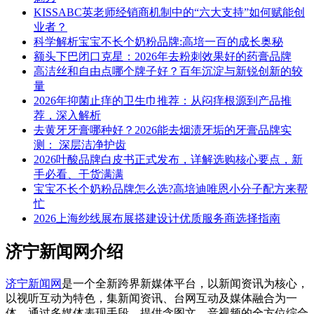
KISSABC英老师经销商机制中的“六大支持”如何赋能创
业者？
科学解析宝宝不长个奶粉品牌:高培一百的成长奥秘
额头下巴闭口克星：2026年去粉刺效果好的药膏品牌
高洁丝和自由点哪个牌子好？百年沉淀与新锐创新的较
量
2026年抑菌止痒的卫生巾推荐：从闷痒根源到产品推
荐，深入解析
去黄牙牙膏哪种好？2026能去烟渍牙垢的牙膏品牌实
测： 深层洁净护齿
2026叶酸品牌白皮书正式发布，详解选购核心要点，新
手必看、干货满满
宝宝不长个奶粉品牌怎么选?高培迪唯恩小分子配方来帮
忙
2026上海纱线展布展搭建设计优质服务商选择指南
济宁新闻网介绍
济宁新闻网
是一个全新跨界新媒体平台，以新闻资讯为核心，
以视听互动为特色，集新闻资讯、台网互动及媒体融合为一
体，通过多媒体表现手段，提供含图文、音视频的全方位综合