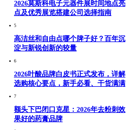
2026莫斯科电子元器件展时间地点亮
点及优秀展览搭建公司选择指南
5
高洁丝和自由点哪个牌子好？百年沉
淀与新锐创新的较量
6
2026叶酸品牌白皮书正式发布，详解
选购核心要点，新手必看、干货满满
7
额头下巴闭口克星：2026年去粉刺效
果好的药膏品牌