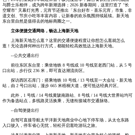
与爵士乐相伴，成为跨年新潮选择；2026 新春期间，这里打造了 “长
空耀市” 天幕灯光秀，元宵节还推出「东台好市・喜乐元宵」市集，非
遗文创、节庆小吃等丰富内容，让新春的欢乐氛围持续延续。新天地
东台里自然是值得去的地标商圈之一。
立体便捷交通网络，畅达上海新天地
上海新天地怎么逛？这里的交通便捷程度让你想怎么逛就怎么
逛！无论选择何种出行方式，都能轻松高效抵达上海新天地。
--公共交通出行
前往东区东台里：乘坐地铁 8 号线或 10 号线至老西门站，从 5 号
口出站，步行仅 236 米，即可直达潮流街区。
探访西区石库门：搭乘地铁 10 号线 / 13 号线至一大会址・新天地
站，由 2 号口出站，漫步 665 米梧桐大道，便可抵达经典片区。
此外，1 号线 / 14 号线黄陂南路站、8 号线 / 14 号线大世界站均可
作为备选站点，多线路灵活换乘，无缝衔接城市交通脉络。
--自驾便捷出行
自驾可直接导航太平洋新天地商业中心地下停车场，从太仓东路
入口驶入，停车省心无忧，轻松开启逛吃游玩之旅。