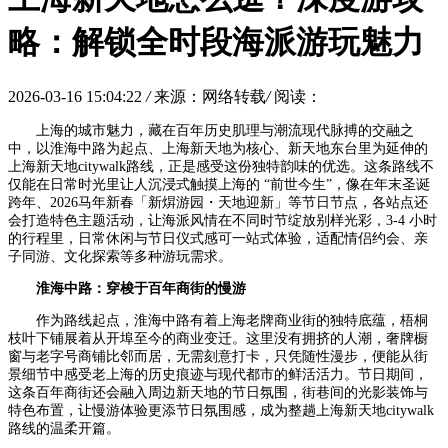
略：解锁全时段海派游玩魅力
2026-03-16 15:04:22
/
来源：网络转载
/
阅读：
上海的城市魅力，藏在百年历史肌理与潮流现代脉搏的交融之
中，以淮海中路为起点、上海新天地为核心、新天地东台里为延伸的
上海新天地citywalk路线，正是感受这份独特韵味的优选。这条路线不
仅能在日常时光里让人沉浸式触摸上海的 “前世今生”，像在年末圣诞
跨年、2026马年新春「新焺游园・天地迎新」等节日节点，各站点还
会打造特色主题活动，让海派风情在不同时节绽放别样光彩，3-4 小时
的行程里，日常休闲与节日仪式感可一站式体验，适配情侣约会、亲
子同游、文化探索等多种游玩需求。
淮海中路：
穿梭于
百年商街的慢游
作为路线起点，淮海中路有着上海老牌商业街的独特底蕴，梧桐
枝叶下铺展着从开埠至今的商业变迁。这里没有拥挤的人潮，奢牌橱
窗与老字号商铺比邻而居，无需刻意打卡，只凭随性漫步，便能从街
景细节中感受老上海的历史痕迹与现代都市的鲜活活力。节日期间，
这条百年商街还会融入周边新天地的节日氛围，街巷间的光影装饰与
特色布置，让慢游体验更添节日氛围感，成为整趟上海新天地citywalk
路线的温柔开篇。