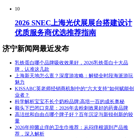
10
2026 SNEC上海光伏展展台搭建设计
优质服务商优选推荐指南
济宁新闻网最近发布
乳铁蛋白哪个品牌吸收效果好，2026乳铁蛋白十大品
牌，认准这几款
上海新天地怎么逛？深度游攻略：解锁全时段海派游玩
魅力
KISSABC英老师经销商机制中的“六大支持”如何赋能创
业者？
科学解析宝宝不长个奶粉品牌:高培一百的成长奥秘
额头下巴闭口克星：2026年去粉刺效果好的药膏品牌
高洁丝和自由点哪个牌子好？百年沉淀与新锐创新的较
量
2026年抑菌止痒的卫生巾推荐：从闷痒根源到产品推
荐，深入解析