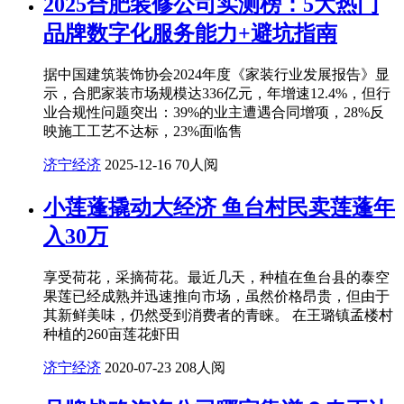
2025合肥装修公司实测榜：5大热门
品牌数字化服务能力+避坑指南
据中国建筑装饰协会2024年度《家装行业发展报告》显
示，合肥家装市场规模达336亿元，年增速12.4%，但行
业合规性问题突出：39%的业主遭遇合同增项，28%反
映施工工艺不达标，23%面临售
济宁经济
2025-12-16
70人阅
小莲蓬撬动大经济 鱼台村民卖莲蓬年
入30万
享受荷花，采摘荷花。最近几天，种植在鱼台县的泰空
果莲已经成熟并迅速推向市场，虽然价格昂贵，但由于
其新鲜美味，仍然受到消费者的青睐。 在王璐镇孟楼村
种植的260亩莲花虾田
济宁经济
2020-07-23
208人阅