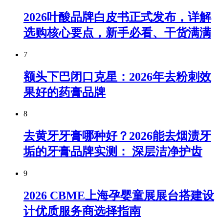
2026叶酸品牌白皮书正式发布，详解
选购核心要点，新手必看、干货满满
7
额头下巴闭口克星：2026年去粉刺效
果好的药膏品牌
8
去黄牙牙膏哪种好？2026能去烟渍牙
垢的牙膏品牌实测： 深层洁净护齿
9
2026 CBME上海孕婴童展展台搭建设
计优质服务商选择指南