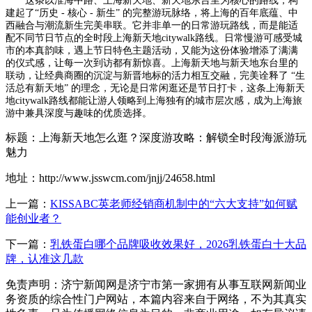
这条以淮海中路、上海新天地、新天地东台里为核心的路线，构
建起了“历史 - 核心 - 新生” 的完整游玩脉络，将上海的百年底蕴、中
西融合与潮流新生完美串联。它并非单一的日常游玩路线，而是能适
配不同节日节点的全时段上海新天地citywalk路线。日常慢游可感受城
市的本真韵味，遇上节日特色主题活动，又能为这份体验增添了满满
的仪式感，让每一次到访都有新惊喜。上海新天地与新天地东台里的
联动，让经典商圈的沉淀与新晋地标的活力相互交融，完美诠释了 “生
活总有新天地” 的理念，无论是日常闲逛还是节日打卡，这条上海新天
地citywalk路线都能让游人领略到上海独有的城市层次感，成为上海旅
游中兼具深度与趣味的优质选择。
标题：上海新天地怎么逛？深度游攻略：解锁全时段海派游玩
魅力
地址：http://www.jsswcm.com/jnjj/24658.html
上一篇：
KISSABC英老师经销商机制中的“六大支持”如何赋
能创业者？
下一篇：
乳铁蛋白哪个品牌吸收效果好，2026乳铁蛋白十大品
牌，认准这几款
免责声明：济宁新闻网是济宁市第一家拥有从事互联网新闻业
务资质的综合性门户网站，本篇内容来自于网络，不为其真实