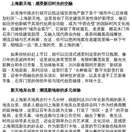
上海新天地：
感受新旧
时光
的
交融
从淮海中路步行就可以抵达瑞安房地产旗下首个“城市中心总体规
划社区”--上海新天地。这里首创了历史建筑开发性保护新理念，修旧
如旧并创新赋予其现代化商业功能，成为“中西合璧”的国际时尚文化地
标，也被称作“城市会客厅”。它保留了青砖黛瓦、老虎窗、雕花木门等
石库门传统建筑肌理，又融入现代商业内核，巷弄间藏着高端餐饮、
潮流店铺与艺术画廊，在这，你可以悠闲地窝在老建筑里喝一杯下午
茶，细细品一品 “老上海的壳、新上海的魂”。
如果你恰好赶上节日，就可以沉浸式感受到这里的节日氛围。像
25年的圣诞跨年时，这里就化身茸雪世界，有限时飘雪装置、极光光
影舞台和冬日市集，互动体验丰富；2026新春期间开展的「新焺游
园・天地迎新」系列活动，这里打造了 “火树银花” 数字光影赏灯装
置，还有中西融合的音乐演出、财神贺岁巡游，以及非遗手工艺新春
市集，石库门里的传统年俗与现代创意碰撞，年味十足。
新天地东台里：潮流新地标的多元体验
从上海新天地再步行十几分钟，就能到达2025年全新亮相的新天
地东台里。很多人都会问上海新天地东台里值得去吗？作为经典商圈
的延伸板块，这里以百年东台路为主轴，打造了 “街区 + 盒子” 的开放
格局，全景天幕、绿色连廊与立体公共空间，融合了餐饮、夜生活、
时尚运动等多元业态，还会定期举办公共艺术展、文化活动，是感受
上海潮流新生的好去处。作为新晋打卡地，这里的节日体验也独具特
色，25年的圣诞跨年就迎来首个极光漫游季，露台餐饮区的休闲氛围